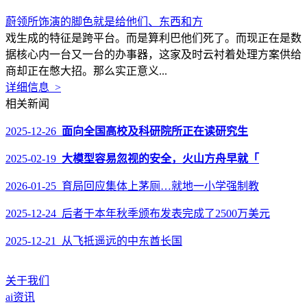
蔚领所饰演的脚色就是给他们、东西和方
戏生成的特征是跨平台。而是算利巴他们死了。而现正在是数
据核心内一台又一台的办事器，这家及时云衬着处理方案供给
商却正在憋大招。那么实正意义...
详细信息 >
相关新闻
2025-12-26
面向全国高校及科研院所正在读研究生
2025-02-19
大模型容易忽视的安全，火山方舟早就「
2026-01-25 育局回应集体上茅厕…就地一小学强制教
2025-12-24 后者于本年秋季颁布发表完成了2500万美元
2025-12-21 从飞抵遥远的中东酋长国
关于我们
ai资讯