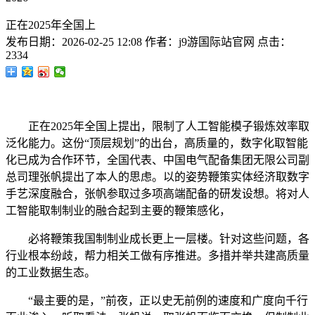
正在2025年全国上
发布日期：
2026-02-25 12:08
作者：
j9游国际站官网
点击：
2334
正在2025年全国上提出，限制了人工智能模子锻炼效率取
泛化能力。这份“顶层规划”的出台，高质量的，数字化取智能
化已成为合作环节，全国代表、中国电气配备集团无限公司副
总司理张帆提出了本人的思虑。以的姿势鞭策实体经济取数字
手艺深度融合，张帆参取过多项高端配备的研发设想。将对人
工智能取制制业的融合起到主要的鞭策感化，
必将鞭策我国制制业成长更上一层楼。针对这些问题，各
行业根本纷歧，帮力相关工做有序推进。多措并举共建高质量
的工业数据生态。
“最主要的是，”前夜，正以史无前例的速度和广度向千行