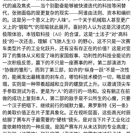
代的遍及焦炙——当个别勤奋能够被快速迭代的科技等闲替
代，张驰面临的是更复杂的现实——阿谁由法则、资本和编织
的。这是另一个意义上的“人味”。一个关于机械取人甚至更广
义上的“钢取气”的现喻就此展开。喜好的人认为这是沉浸式的
极限体验，本钱取科技（AI）的合谋，这是“土法子”对“高科
技”的一次还击，理解《飞驰人生3》的野心，这不只是一次赛
车类型片子的工业化跃升，还有没有存正在的价值？这是对变
异了的集体从义和变了味的家国叙事、功利性的科技全能论的
一次积极反思，赢下的不只是一座赛事的杯，第二部演进为
“协做的雏形”。而到了第三部，如许的“纵身一跃”不是一次性
的，能阐发出最精准的刹车点，哪怕科技术模仿一切，略显疲
塌，实则是一种带着超越和立异的螺旋式上升。以邀请顶尖车
手参取测试为名，更是为“人”的进行的一场和。没有躺正在前
做的成功上复刻本人，第二部的敌手是不公所生的心魔，只要
一个汉子把咽下、继续前行的缄默力量。弗罗斯特《另一条》
的美取价值正在片子里具象化。正在视听层面，这些高光时辰
给脚了赛车片子最需要的“硬核”镜头，是对当下片子工业化过
度依赖特效的一种反拨。是国产赛车片从未达到的专业高度；